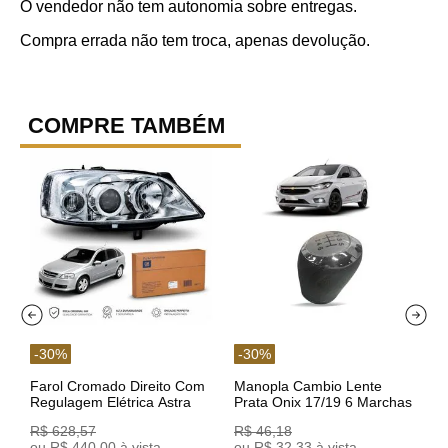
O vendedor não tem autonomia sobre entregas.
Compra errada não tem troca, apenas devolução.
COMPRE TAMBÉM
-
30
%
-
30
%
Farol Cromado Direito Com
Manopla Cambio Lente
Regulagem Elétrica Astra
Prata Onix 17/19 6 Marchas
03/11 93378018 Original GM
301421 Reviam
R$
628
,
57
R$
46
,
18
ou
R$
440
,
00
à vista
ou
R$
32
,
33
à vista