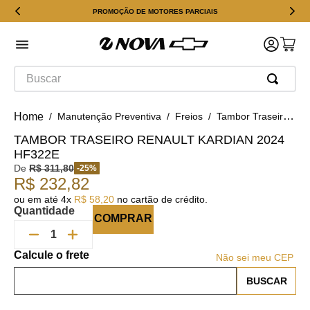
PROMOÇÃO DE MOTORES PARCIAIS
Buscar
Manutenção Preventiva
Freios
Tambor Traseiro Renault Kardian 2024 HF322E
TAMBOR TRASEIRO RENAULT KARDIAN 2024
HF322E
De
R$
311
,
80
-
25
%
R$
232
,
82
ou em até
4
x
R$
58
,
20
no cartão de crédito.
Quantidade
COMPRAR
Não sei meu CEP