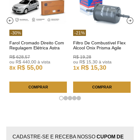
-
30
%
-
21
%
Farol Cromado Direito Com
Filtro De Combustível Flex
Regulagem Elétrica Astra
Alcool Onix Prisma Agile
03/11 93378018 Original GM
Astra Celta Classic Corsa
R$
628
,
57
R$
19
,
28
25FC0225 ACDelco
ou
R$
440
,
00
à vista
ou
R$
15
,
30
à vista
R$
55
,
00
R$
15
,
30
8
x
1
x
COMPRAR
COMPRAR
CADASTRE-SE E RECEBA NOSSO
CUPOM DE