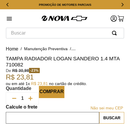
PROMOÇÃO DE MOTORES PARCIAIS
Buscar
Manutenção Preventiva
Tampa do Reservatório Partida
TAMPA RADIADOR LOGAN SANDERO 1.4 MTA
710082
De
R$
30
,
98
-
23
%
R$
23
,
81
ou em até
1
x
R$
23
,
81
no cartão de crédito.
Quantidade
COMPRAR
Não sei meu CEP