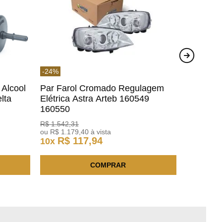
-
24
%
 Alcool
Par Farol Cromado Regulagem
lta
Elétrica Astra Arteb 160549
160550
R$
1
.
542
,
31
ou
R$
1
.
179
,
40
à vista
R$
117
,
94
10
x
COMPRAR