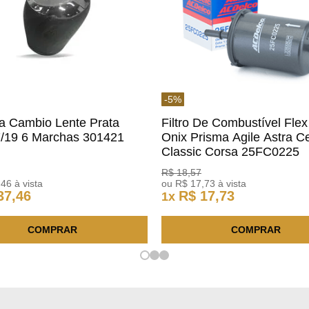
-
5
%
a Cambio Lente Prata
Filtro De Combustível Flex
7/19 6 Marchas 301421
Onix Prisma Agile Astra Ce
m
Classic Corsa 25FC0225
ACDelco
R$
18
,
57
,
46
à vista
ou
R$
17
,
73
à vista
37
,
46
R$
17
,
73
1
x
COMPRAR
COMPRAR