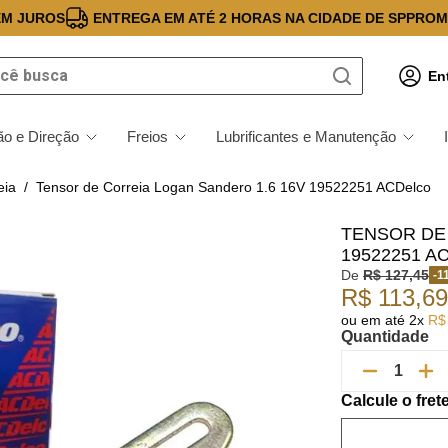
EM JUROS
ENTREGA EM ATÉ 2 HORAS NA CIDADE DE SP
PROM
 busca
En
o e Direção
Freios
Lubrificantes e Manutenção
eia
Tensor de Correia Logan Sandero 1.6 16V 19522251 ACDelco
TENSOR DE
19522251 A
De
R$
127
,
45
-
1
R$
113
,
69
ou em até
2
x
R$
Quantidade