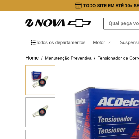
TODO SITE EM ATÉ 10x S
Qual peça você
Todos os departamentos
Motor
Suspensã
Manutenção Preventiva
Tensionador da Corr