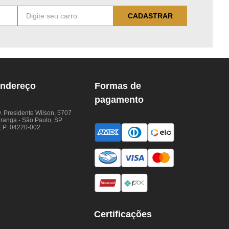
CADASTRAR
ndereço
Formas de
pagamento
. Presidente Wilson, 5707
iranga - São Paulo, SP
EP: 04220-002
Certificações