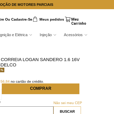
OÇÃO DE MOTORES PARCIAIS
tre Ou Cadastre-Se
Meus pedidos
Ignição e Elétrica
Injeção
Acessórios
 CORREIA LOGAN SANDERO 1.6 16V
CDELCO
1
%
56
,
84
no cartão de crédito.
COMPRAR
Não sei meu CEP