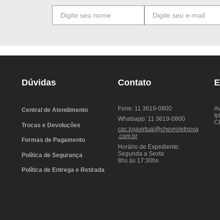
Dúvidas
Contato
E
Fone: 11 3619-0800
Av
Central de Atendimento
Ip
Whatsapp: 11 3619-0800
C
Trocas e Devoluções
cac.lojavirtual@chevroletnova
.com.br
Formas de Pagamento
Horário de Expediente:
Segunda a Sexta
Política de Segurança
8hs às 17:30hs
Política de Entrega e Retirada