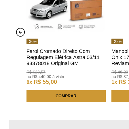
-
30
%
-
22
%
Farol Cromado Direito Com
Manopl
Regulagem Elétrica Astra 03/11
Onix 1
93378018 Original GM
Revia
R$
628
,
57
R$
48
,
20
ou
R$
440
,
00
à vista
ou
R$
37
R$
55
,
00
R$
8
x
1
x
COMPRAR