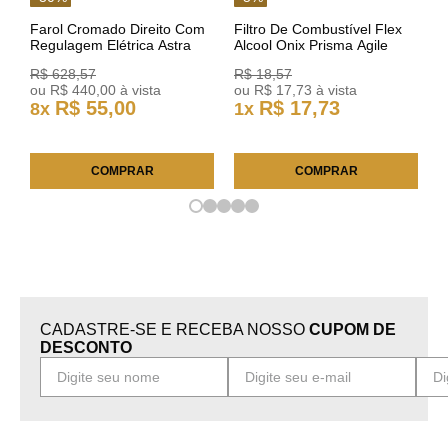
Farol Cromado Direito Com
Filtro De Combustível Flex
Regulagem Elétrica Astra
Alcool Onix Prisma Agile
03/11 93378018 Original GM
Astra Celta Classic Corsa
R$
628
,
57
R$
18
,
57
25FC0225 ACDelco
ou
R$
440
,
00
à vista
ou
R$
17
,
73
à vista
R$
55
,
00
R$
17
,
73
8
x
1
x
COMPRAR
COMPRAR
CADASTRE-SE E RECEBA NOSSO
CUPOM DE
DESCONTO