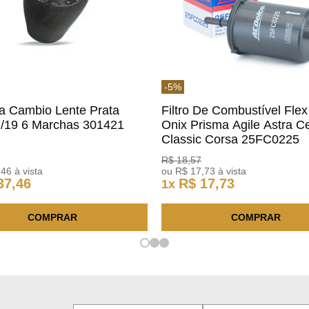
-
5
%
a Cambio Lente Prata
Filtro De Combustível Flex
7/19 6 Marchas 301421
Onix Prisma Agile Astra Ce
m
Classic Corsa 25FC0225
ACDelco
R$
18
,
57
,
46
à vista
ou
R$
17
,
73
à vista
37
,
46
R$
17
,
73
1
x
COMPRAR
COMPRAR