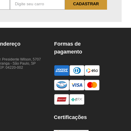
CADASTRAR
ndereço
Formas de
pagamento
. Presidente Wilson, 5707
iranga - São Paulo, SP
EP: 04220-002
Certificações