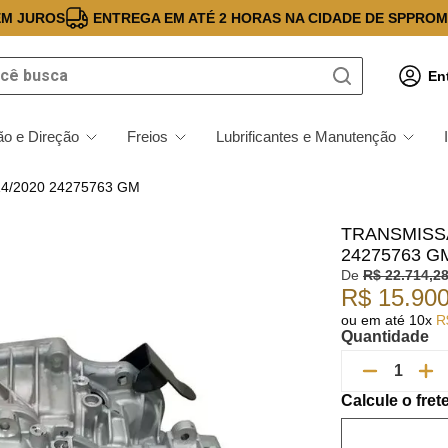
EM JUROS
ENTREGA EM ATÉ 2 HORAS NA CIDADE DE SP
PROM
 busca
En
o e Direção
Freios
Lubrificantes e Manutenção
014/2020 24275763 GM
TRANSMISS
24275763 G
De
R$
22
.
714
,
2
R$
15
.
90
ou em até
10
x
R
Quantidade