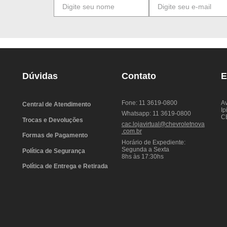
Dúvidas
Contato
E
Fone: 11 3619-0800
Av
Central de Atendimento
Ip
Whatsapp: 11 3619-0800
C
Trocas e Devoluções
cac.lojavirtual@chevroletnova
.com.br
Formas de Pagamento
Horário de Expediente:
Segunda a Sexta
Política de Segurança
8hs às 17:30hs
Política de Entrega e Retirada