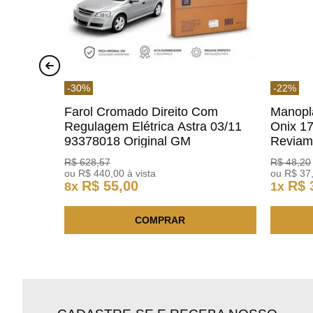
-
30
%
-
22
%
Farol Cromado Direito Com
Manopl
Regulagem Elétrica Astra 03/11
Onix 1
93378018 Original GM
Revia
R$
628
,
57
R$
48
,
20
ou
R$
440
,
00
à vista
ou
R$
37
R$
55
,
00
R$
8
x
1
x
COMPRAR