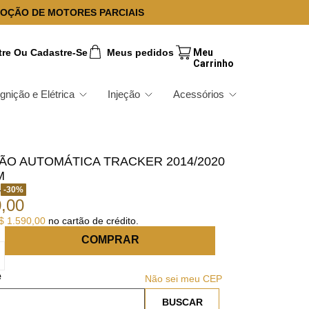
OÇÃO DE MOTORES PARCIAIS
tre Ou Cadastre-Se
Meus pedidos
Ignição e Elétrica
Injeção
Acessórios
ÃO AUTOMÁTICA TRACKER 2014/2020
M
8
-
30
%
0
,
00
$
1
.
590
,
00
no cartão de crédito.
COMPRAR
Não sei meu CEP