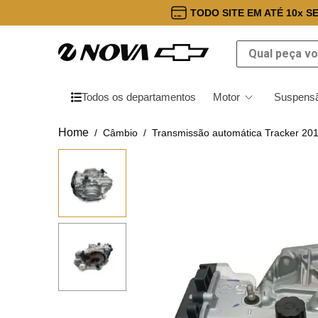
TODO SITE EM ATÉ 10x S
Qual peça você
Todos os departamentos
Motor
Suspensã
Câmbio
Transmissão automática Tracker 2