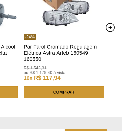
-
24
%
 Alcool
Par Farol Cromado Regulagem
lta
Elétrica Astra Arteb 160549
160550
R$
1
.
542
,
31
ou
R$
1
.
179
,
40
à vista
R$
117
,
94
10
x
COMPRAR