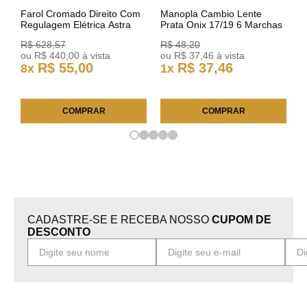
Farol Cromado Direito Com
Manopla Cambio Lente
Regulagem Elétrica Astra
Prata Onix 17/19 6 Marchas
03/11 93378018 Original GM
301421 Reviam
R$
628
,
57
R$
48
,
20
ou
R$
440
,
00
à vista
ou
R$
37
,
46
à vista
R$
55
,
00
R$
37
,
46
8
x
1
x
COMPRAR
COMPRAR
CADASTRE-SE E RECEBA NOSSO
CUPOM DE
DESCONTO