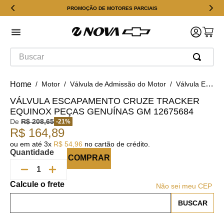
PROMOÇÃO DE MOTORES PARCIAIS
Buscar
Motor
Válvula de Admissão do Motor
Válvula Escapamento Cruze Tracker Equinox Peças Genuínas GM 12675684
VÁLVULA ESCAPAMENTO CRUZE TRACKER
EQUINOX PEÇAS GENUÍNAS GM 12675684
De
R$
208
,
65
-
21
%
R$
164
,
89
ou em até
3
x
R$
54
,
96
no cartão de crédito.
Quantidade
COMPRAR
Não sei meu CEP