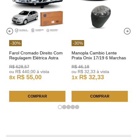
-
30
%
-
30
%
Farol Cromado Direito Com
Manopla Cambio Lente
Regulagem Elétrica Astra
Prata Onix 17/19 6 Marchas
03/11 93378018 Original GM
301421 Reviam
R$
628
,
57
R$
46
,
18
ou
R$
440
,
00
à vista
ou
R$
32
,
33
à vista
R$
55
,
00
R$
32
,
33
8
x
1
x
COMPRAR
COMPRAR