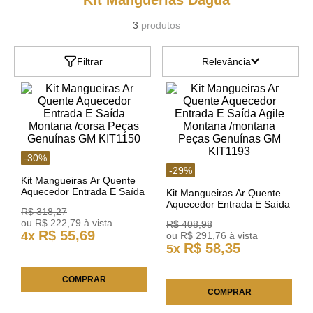
Kit Manguerias Dagua
3
produtos
Filtrar
Relevância
-
30
%
-
29
%
Kit Mangueiras Ar Quente
Aquecedor Entrada E Saída
Kit Mangueiras Ar Quente
Montana /corsa Peças
Aquecedor Entrada E Saída
R$
318
,
27
Genuínas GM KIT1150
Agile Montana /montana
ou
R$
222
,
79
à vista
R$
408
,
98
Peças Genuínas GM
R$
55
,
69
4
x
ou
R$
291
,
76
à vista
KIT1193
R$
58
,
35
5
x
COMPRAR
COMPRAR