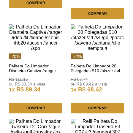
COMPRAR
COMPRAR
-
20
%
-
22
%
Palheta Do Limpador
Palheta Do Limpador 20
Dianteira Captiva /ranger
Polegadas S10 /blazer /a4
/idea /fit /fiorino /scenic
/s4 /gol /parati /saveiro
R$
111
,
15
R$
87
,
74
/hb20 /tucson /lancer /spo
/santana /clio /tempra /t
ou
R$
89
,
34
à vista
ou
R$
68
,
42
à vista
R$
89
,
34
R$
68
,
42
1
x
1
x
COMPRAR
COMPRAR