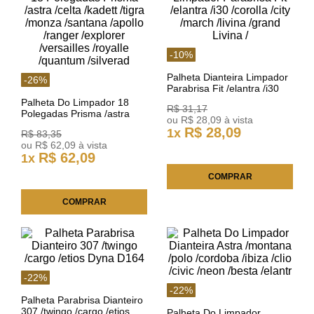
-
10
%
Palheta Dianteira Limpador
-
26
%
Parabrisa Fit /elantra /i30
/corolla /city /march /livina
Palheta Do Limpador 18
R$
31
,
17
/grand Livina /
Polegadas Prisma /astra
ou
R$
28
,
09
à vista
/celta /kadett /tigra /monza
R$
28
,
09
1
x
R$
83
,
35
/santana /apollo /ranger
ou
R$
62
,
09
à vista
/explorer /versailles /royalle
R$
62
,
09
1
x
/quantum /silverad
COMPRAR
COMPRAR
-
22
%
-
22
%
Palheta Parabrisa Dianteiro
307 /twingo /cargo /etios
Palheta Do Limpador