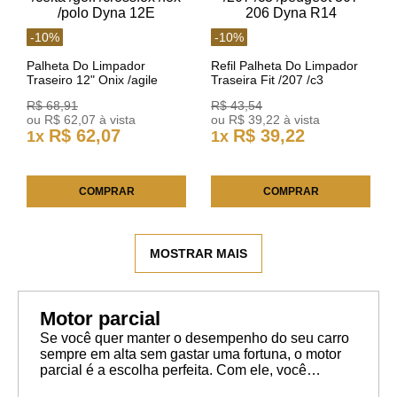
-
10
%
-
10
%
Palheta Do Limpador
Refil Palheta Do Limpador
Traseiro 12" Onix /agile
Traseira Fit /207 /c3
/celta /golf /crossfox /fox
/peugeot 307 206 Dyna R14
R$
68
,
91
R$
43
,
54
/polo Dyna 12E
ou
R$
62
,
07
à vista
ou
R$
39
,
22
à vista
R$
62
,
07
R$
39
,
22
1
x
1
x
COMPRAR
COMPRAR
MOSTRAR MAIS
Motor parcial
Se você quer manter o desempenho do seu carro
sempre em alta sem gastar uma fortuna, o motor
parcial é a escolha perfeita. Com ele, você
garante que seu carro continue rodando como