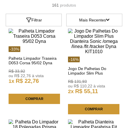
161
produtos
Filtrar
Mais Recentes
-
33
%
Palheta Limpador Traseira
-
16
%
D053 Corsa 95/02 Dyna
Jogo De Palhetas Do
R$
33
,
92
Limpador Slim Plus
ou
R$
22
,
76
à vista
Dianteira Sonic /omega
R$
22
,
76
1
x
R$
131
,
93
/linea /fit /tracker Dyna
ou
R$
110
,
22
à vista
KIT1010
R$
55
,
11
2
x
COMPRAR
COMPRAR