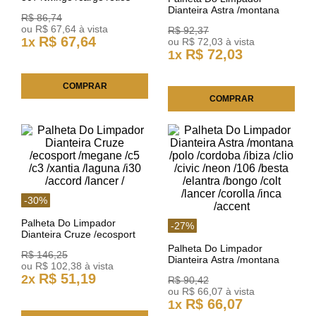
Dyna D164
Dianteira Astra /montana
R$
86
,
74
/polo /cordoba /ibiza /clio
ou
R$
67
,
64
à vista
R$
92
,
37
/civic /neon /besta /elantr
R$
67
,
64
1
x
ou
R$
72
,
03
à vista
R$
72
,
03
1
x
COMPRAR
COMPRAR
-
30
%
Palheta Do Limpador
-
27
%
Dianteira Cruze /ecosport
/megane /c5 /c3 /xantia
Palheta Do Limpador
R$
146
,
25
/laguna /i30 /accord /lancer /
Dianteira Astra /montana
ou
R$
102
,
38
à vista
/polo /cordoba /ibiza /clio
R$
51
,
19
2
x
R$
90
,
42
/civic /neon /106 /besta
ou
R$
66
,
07
à vista
/elantra /bongo /colt /lancer
R$
66
,
07
1
x
/corolla /inca /accent