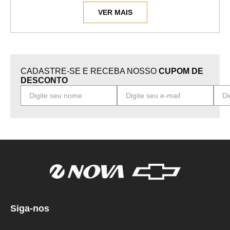
novo, mas sem aquele peso no bolso.
VER MAIS
O motor parcial Chevrolet vem com tudo que você
precisa: bloco, pistões e anéis, árvore de
manivelas ou virabrequim, tudo para deixar seu
carro funcionando redondinho.
Na maioria das vezes, trocar seu motor por um
CADASTRE-SE E RECEBA NOSSO
CUPOM DE
motor parcial da Chevrolet sai muito mais em
DESCONTO
conta do que tentar consertar cada peça
separada.
Temos motores parciais nas versões 1.0, 1.2, 1.4 e
1.8 para os veículos Chevrolet e também o 1.8
para os Fiat Doblo, Stilo e Palio. Assim, você
pode voltar para a estrada com toda a confiança
que só um motor novo pode oferecer.
Siga-nos