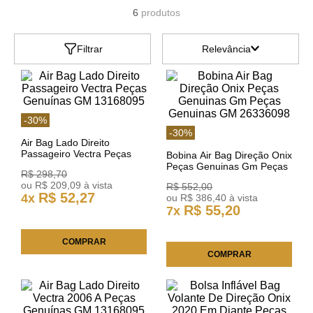
6
produtos
Filtrar
Relevância
-
30
%
-
30
%
Air Bag Lado Direito
Passageiro Vectra Peças
Bobina Air Bag Direção Onix
Genuínas GM 13168095
Peças Genuinas Gm Peças
R$
298
,
70
Genuinas GM 26336098
ou
R$
209
,
09
à vista
R$
552
,
00
R$
52
,
27
4
x
ou
R$
386
,
40
à vista
R$
55
,
20
7
x
COMPRAR
COMPRAR