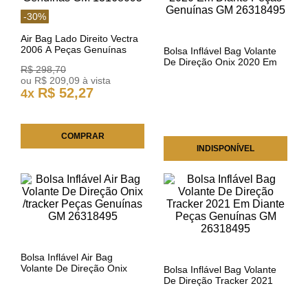
-
30
%
Air Bag Lado Direito Vectra
2006 A Peças Genuínas
Bolsa Inflável Bag Volante
GM 13168095
De Direção Onix 2020 Em
R$
298
,
70
Diante Peças Genuínas GM
ou
R$
209
,
09
à vista
26318495
R$
52
,
27
4
x
COMPRAR
INDISPONÍVEL
Bolsa Inflável Air Bag
Volante De Direção Onix
Bolsa Inflável Bag Volante
/tracker Peças Genuínas
De Direção Tracker 2021
GM 26318495
Em Diante Peças Genuínas
GM 26318495