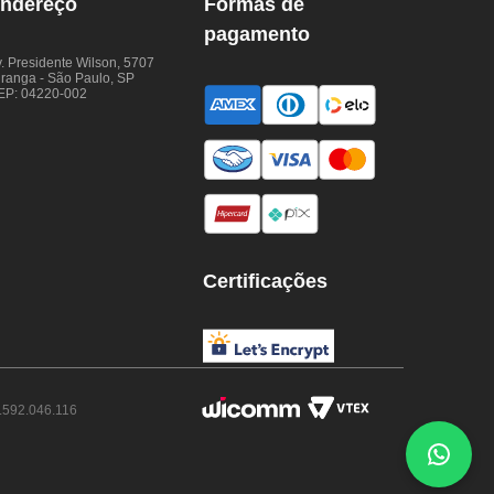
ndereço
Formas de
pagamento
. Presidente Wilson, 5707
iranga - São Paulo, SP
EP: 04220-002
Certificações
.592.046.116