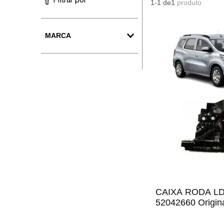
1-1
de
1
produto
MARCA
Peças Genuínas GM
CAIXA RODA LD
52042660 Origin