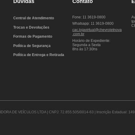
Dúvidas
Contato
E
Fone: 11 3619-0800
Av
Central de Atendimento
Ip
Whatsapp: 11 3619-0800
C
Trocas e Devoluções
cac.lojavirtual@chevroletnova
.com.br
Formas de Pagamento
Horário de Expediente:
Segunda a Sexta
Política de Segurança
8hs às 17:30hs
Política de Entrega e Retirada
DORA DE VEÍCULOS LTDA | CNPJ: 72.855.505/0014-63 | Inscrição Estadual: 149