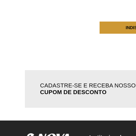
1992
1993
INDI
1994
1995
1996
1997
1998
CADASTRE-SE E RECEBA NOSSO
1999
CUPOM DE DESCONTO
2000
2001
2002
2003