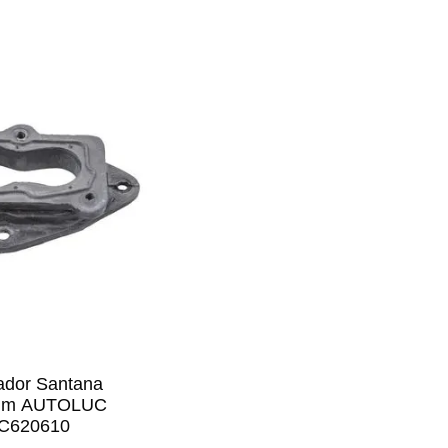
antana
ntum AUTOLUC
C620610