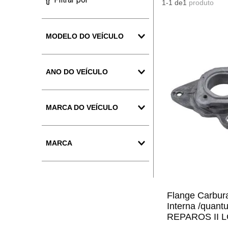
1-1
de
1
produto
MODELO DO VEÍCULO
Quantum
ANO DO VEÍCULO
Santana
1984
MARCA DO VEÍCULO
1985
Volkswagen
1986
MARCA
1987
AUTOLUC REPAROS II
1988
1989
Flange Carburador S
Interna /qua
1990
REPAROS II L
1991