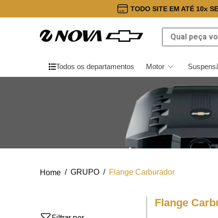
TODO SITE EM ATÉ 10x S
Qual peça você
Todos os departamentos
Motor
Suspensã
GRUPO
Flange Carburador
Flange Carb