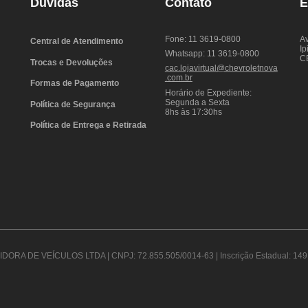
Dúvidas
Contato
E
Fone: 11 3619-0800
Av
Central de Atendimento
Ip
Whatsapp: 11 3619-0800
C
Trocas e Devoluções
cac.lojavirtual@chevroletnova
.com.br
Formas de Pagamento
Horário de Expediente:
Segunda a Sexta
Política de Segurança
8hs às 17:30hs
Política de Entrega e Retirada
DORA DE VEÍCULOS LTDA | CNPJ: 72.855.505/0014-63 | Inscrição Estadual: 149