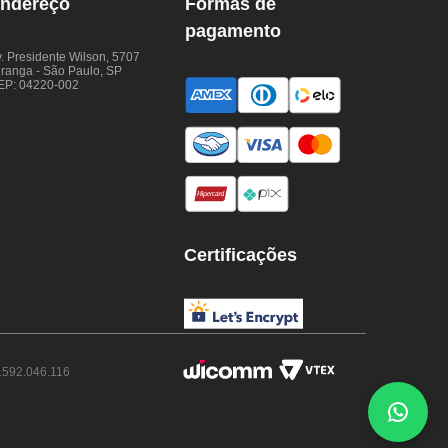
ndereço
Formas de
pagamento
. Presidente Wilson, 5707
iranga - São Paulo, SP
EP: 04220-002
Certificações
.592.046.116