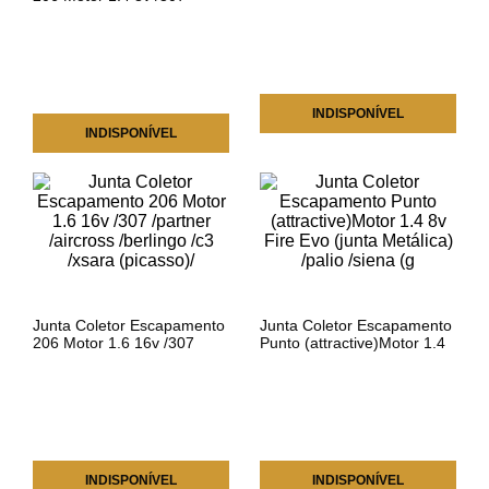
LC5511127
/partner /berlingo /c3 /c2
TARANTO LC5511143
INDISPONÍVEL
INDISPONÍVEL
Junta Coletor Escapamento
Junta Coletor Escapamento
206 Motor 1.6 16v /307
Punto (attractive)Motor 1.4
/partner /aircross /berlingo
8v Fire Evo (junta Metálica)
/c3 /xsara (picasso)/
/palio /siena (g
INDISPONÍVEL
INDISPONÍVEL