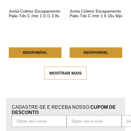
Junta Coletor Escapamento
Junta Coletor Escapamento
Palio Tds C /mtr 1.0 /1.3 8v
Palio Tds C /mtr 1.6 16v Mpi
Fire /siena /fiorino /strada
(flexível) /siena /strada
/uno AUTOLUC JU
/brava AUTOLUC JUN
INDISPONÍVEL
INDISPONÍVEL
MOSTRAR MAIS
CADASTRE-SE E RECEBA NOSSO
CUPOM DE
DESCONTO