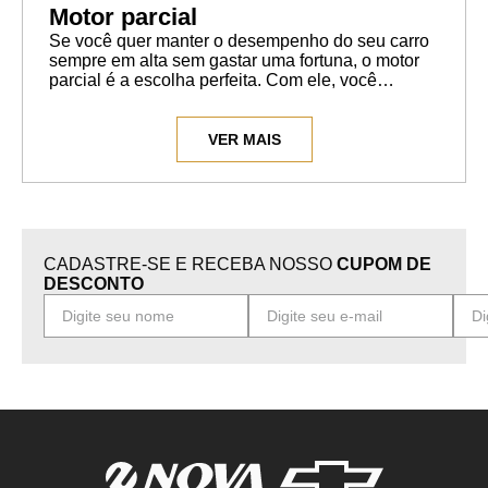
Motor parcial
Se você quer manter o desempenho do seu carro
sempre em alta sem gastar uma fortuna, o motor
parcial é a escolha perfeita. Com ele, você
garante que seu carro continue rodando como
novo, mas sem aquele peso no bolso.
VER MAIS
O motor parcial Chevrolet vem com tudo que você
precisa: bloco, pistões e anéis, árvore de
manivelas ou virabrequim, tudo para deixar seu
carro funcionando redondinho.
Na maioria das vezes, trocar seu motor por um
CADASTRE-SE E RECEBA NOSSO
CUPOM DE
motor parcial da Chevrolet sai muito mais em
DESCONTO
conta do que tentar consertar cada peça
separada.
Temos motores parciais nas versões 1.0, 1.2, 1.4 e
1.8 para os veículos Chevrolet e também o 1.8
para os Fiat Doblo, Stilo e Palio. Assim, você
pode voltar para a estrada com toda a confiança
que só um motor novo pode oferecer.