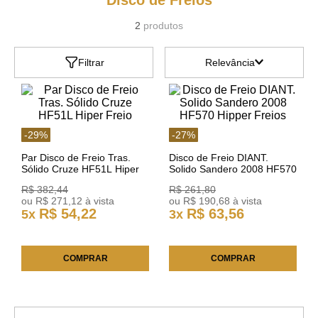
Disco de Freios
2
produtos
Filtrar
Relevância
-
29
%
-
27
%
Par Disco de Freio Tras.
Disco de Freio DIANT.
Sólido Cruze HF51L Hiper
Solido Sandero 2008 HF570
Freio
Hipper Freios
R$
382
,
44
R$
261
,
80
ou
R$
271
,
12
à vista
ou
R$
190
,
68
à vista
R$
54
,
22
R$
63
,
56
5
x
3
x
COMPRAR
COMPRAR