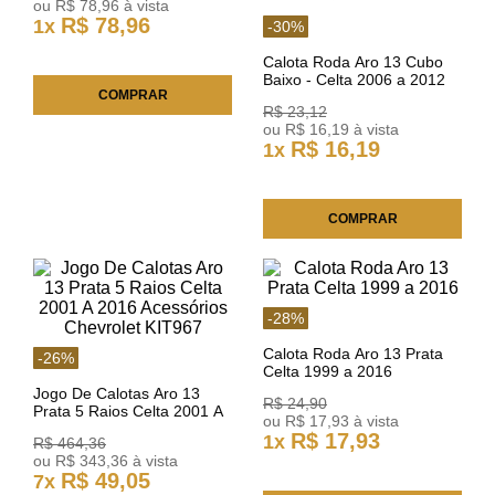
ou
R$
78
,
96
à vista
R$
78
,
96
1
x
-
30
%
Calota Roda Aro 13 Cubo
Baixo - Celta 2006 a 2012
COMPRAR
R$
23
,
12
ou
R$
16
,
19
à vista
R$
16
,
19
1
x
COMPRAR
-
28
%
Calota Roda Aro 13 Prata
-
26
%
Celta 1999 a 2016
Jogo De Calotas Aro 13
R$
24
,
90
Prata 5 Raios Celta 2001 A
ou
R$
17
,
93
à vista
2016 Acessórios Chevrolet
R$
17
,
93
1
x
R$
464
,
36
KIT967
ou
R$
343
,
36
à vista
R$
49
,
05
7
x