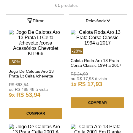
61
produtos
Filtrar
Relevância
-
28
%
Calota Roda Aro 13 Prata
-
30
%
Corsa Classic 1994 a 2017
Jogo De Calotas Aro 13
R$
24
,
90
Prata Lt Celta /chevette
ou
R$
17
,
93
à vista
/corsa Acessórios Chevrolet
R$
17
,
93
1
x
R$
693
,
54
KIT966
ou
R$
485
,
48
à vista
R$
53
,
94
9
x
COMPRAR
COMPRAR