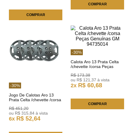
COMPRAR
COMPRAR
-
30
%
Calota Aro 13 Prata Celta
/chevette /corsa Peças
Genuínas GM 94735014
R$
173
,
38
ou
R$
121
,
37
à vista
R$
60
,
68
2
x
-
30
%
Jogo De Calotas Aro 13
Prata Celta /chevette /corsa
COMPRAR
Acessórios Chevrolet
R$
451
,
20
KIT965
ou
R$
315
,
84
à vista
R$
52
,
64
6
x