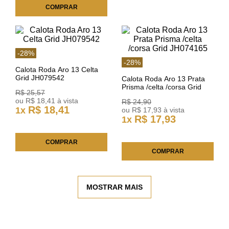
COMPRAR
-
28
%
-
28
%
Calota Roda Aro 13 Celta
Grid JH079542
Calota Roda Aro 13 Prata
Prisma /celta /corsa Grid
R$
25
,
57
JH074165
ou
R$
18
,
41
à vista
R$
24
,
90
R$
18
,
41
1
x
ou
R$
17
,
93
à vista
R$
17
,
93
1
x
COMPRAR
COMPRAR
MOSTRAR MAIS