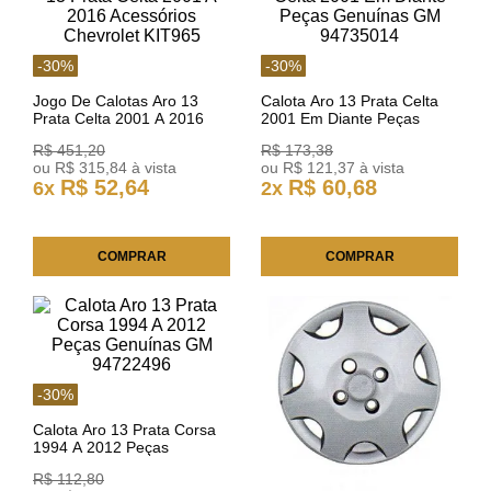
-
30
%
-
30
%
Jogo De Calotas Aro 13
Calota Aro 13 Prata Celta
Prata Celta 2001 A 2016
2001 Em Diante Peças
Acessórios Chevrolet
Genuínas GM 94735014
R$
451
,
20
R$
173
,
38
KIT965
ou
R$
315
,
84
à vista
ou
R$
121
,
37
à vista
R$
52
,
64
R$
60
,
68
6
x
2
x
COMPRAR
COMPRAR
-
30
%
Calota Aro 13 Prata Corsa
1994 A 2012 Peças
Genuínas GM 94722496
R$
112
,
80